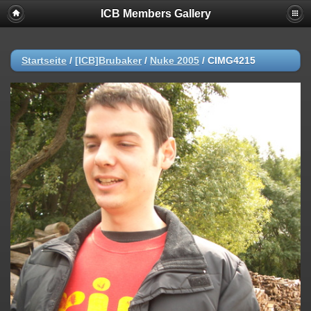
ICB Members Gallery
Startseite
/
[ICB]Brubaker
/
Nuke 2005
/
CIMG4215