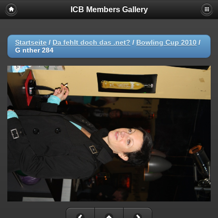
ICB Members Gallery
Startseite
/
Da fehlt doch das .net?
/
Bowling Cup 2010
/
G nther 284